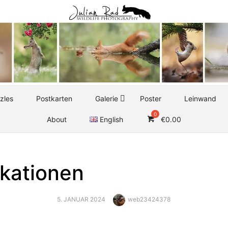
zles
Postkarten
Galerie
Poster
Leinwand
About
English
€
0.00
ikationen
POSTED
Author
5. JANUAR 2024
web23424378
ON